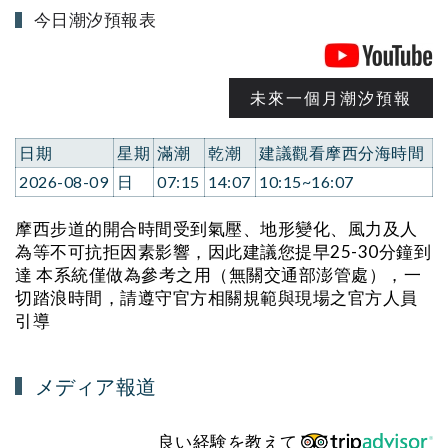
今日潮汐預報表
未來一個月潮汐預報
日期
星期
滿潮
乾潮
建議觀看摩西分海時間
2026-08-09
日
07:15
14:07
10:15~16:07
摩西步道的開合時間受到氣壓、地形變化、風力及人
為等不可抗拒因素影響，因此建議您提早25-30分鐘到
達 本系統僅做為參考之用（無關交通部澎管處），一
切踏浪時間，請遵守官方相關規範與現場之官方人員
引導
メディア報道
良い経験を教えて