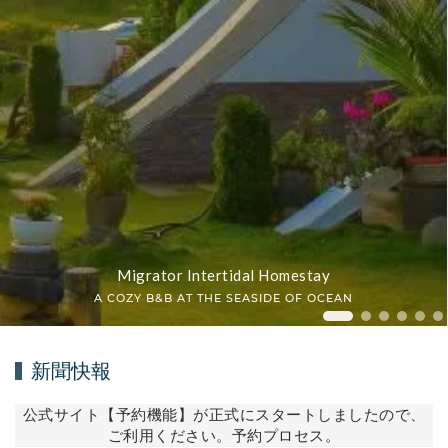
Migrator Intertidal Homestay
A COZY B&B AT THE SEASIDE OF OCEAN
Migrator In
Migrator 
Migrat
Migr
Mi
新聞快報
公式サイト【予約機能】が正式にスタートしましたので、
ご利用ください。予約プロセス。