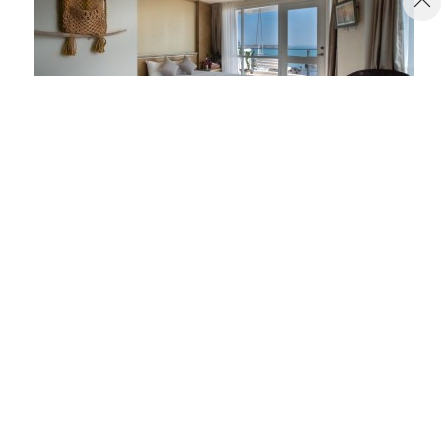
沐月ダブルスイート
侯鳥潮間帶