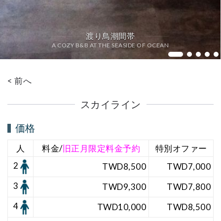
渡り鳥潮間帯
A COZY B&B AT THE SEASIDE OF OCEAN
Bedro
< 前へ
スカイライン
価格
人
料金/
旧正月限定料金予約
特別オファー
2
TWD8,5
00
TWD7,000
3
TWD9,300
TWD7,800
4
TWD10,000
TWD8,500