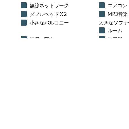
無線ネットワーク
エアコン
ダブルベッド X 2
MP3音楽
小さなバルコニー
大きなソファ
ルーム
無料の朝食
駐車場
チェックイン日とチェックアウト日を
チェックイン日
チェックアウト日
部屋 1
成人