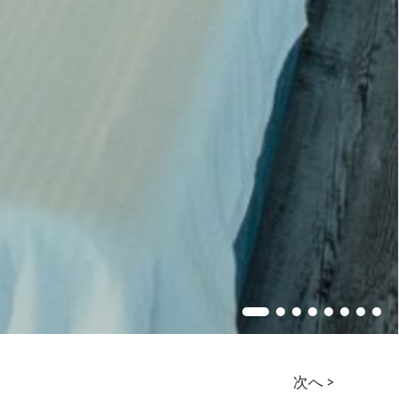
Living Room
次へ >