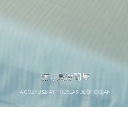
渡り鳥潮間帯
渡り鳥潮間帯
A COZY B&B AT THE SEASIDE OF OCEAN
A COZY B&B AT THE SEASIDE OF OCEAN