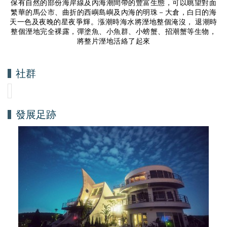
保有自然的部份海岸線及內海潮間帶的豐富生態，可以眺望對面
繁華的馬公市、曲折的西嶼島嶼及內海的明珠－大倉，白日的海
天一色及夜晚的星夜爭輝。漲潮時海水將溼地整個淹沒， 退潮時
整個溼地完全裸露，彈塗魚、小魚群、小螃蟹、招潮蟹等生物，
將整片溼地活絡了起來
社群
發展足跡